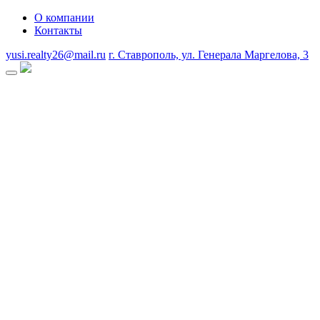
О компании
Контакты
yusi.realty26@mail.ru
г. Ставрополь, ул. Генерала Маргелова, 3
Toggle mobile menu